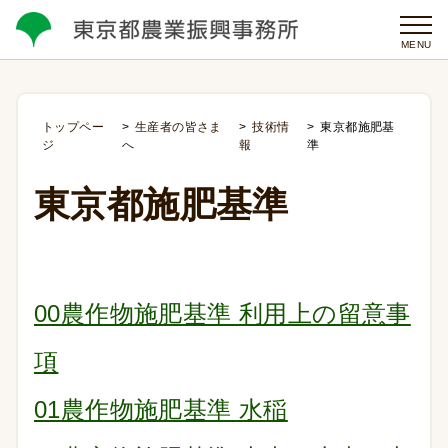
MENU
トップペー
生産者の皆さま
技術情
東京都施肥基
ジ
へ
報
準
東京都施肥基準
00農作物施肥基準 利用上の留意事
項
01農作物施肥基準 水稲