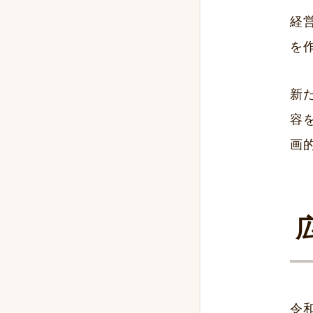
経
を
新
容
画
令