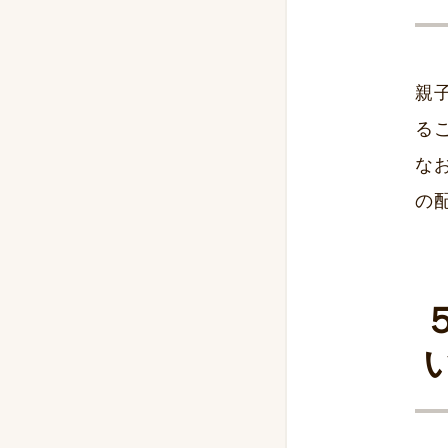
親
る
な
の