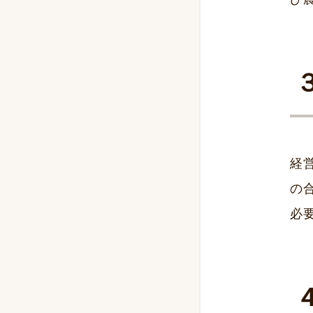
経
の
必