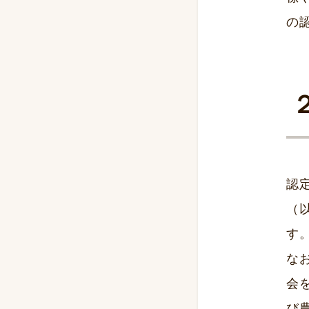
の
認
（
す
な
会
び